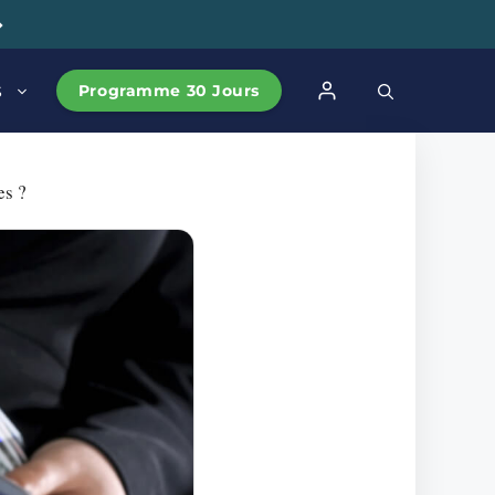
➔
Programme 30 Jours
S
es ?