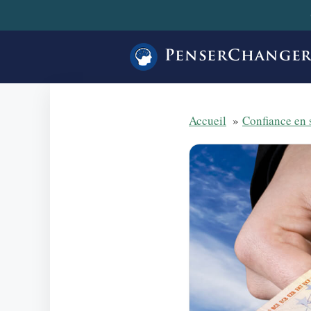
Aller
au
contenu
PenserChange
Accueil
Confiance en 