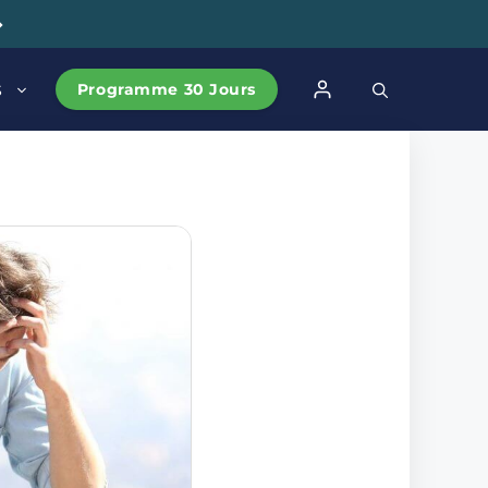
➔
Programme 30 Jours
S