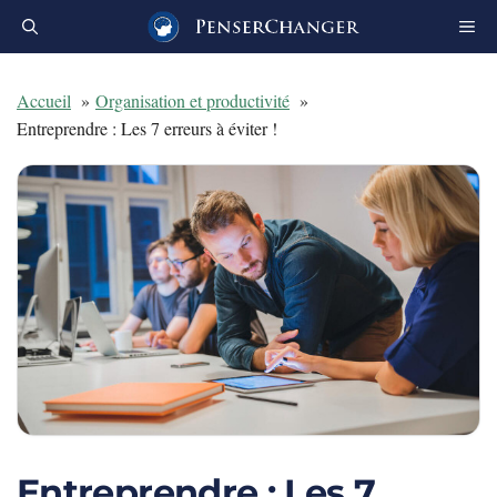
Aller
au
contenu
Accueil
Organisation et productivité
Entreprendre : Les 7 erreurs à éviter !
Entreprendre : Les 7