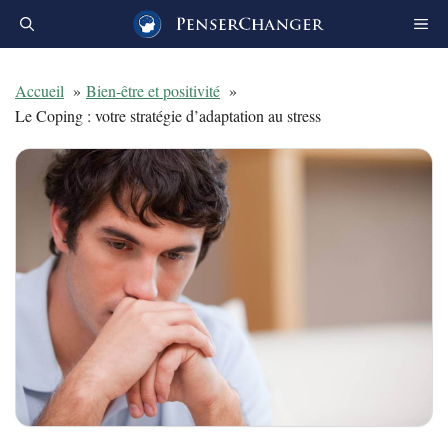
Aller
au
contenu
Accueil
Bien-être et positivité
Le Coping : votre stratégie d’adaptation au stress