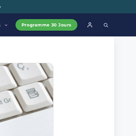
➔
Programme 30 Jours
S