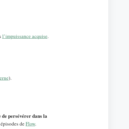
ns
l’impuissance acquise
.
terne
).
 de persévérer dans la
s épisodes de
Flow
.